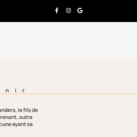
enir
ders, le fils de
prenant, outre
acune ayant sa